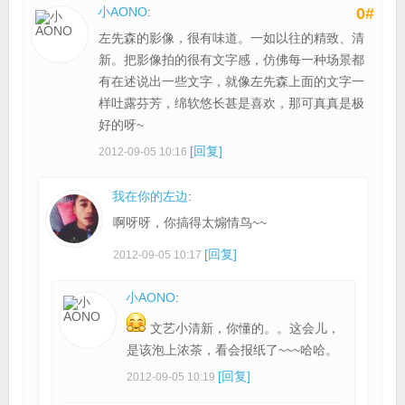
小AONO
:
0#
左先森的影像，很有味道。一如以往的精致、清
新。把影像拍的很有文字感，仿佛每一种场景都
有在述说出一些文字，就像左先森上面的文字一
样吐露芬芳，绵软悠长甚是喜欢，那可真真是极
好的呀~
[回复]
2012-09-05 10:16
我在你的左边
:
啊呀呀，你搞得太煽情鸟~~
[回复]
2012-09-05 10:17
小AONO
:
文艺小清新，你懂的。。这会儿，
是该泡上浓茶，看会报纸了~~~哈哈。
[回复]
2012-09-05 10:19