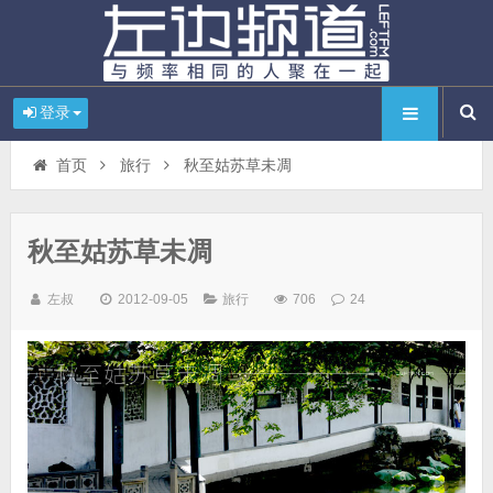
登录
首页
旅行
秋至姑苏草未凋
秋至姑苏草未凋
左叔
2012-09-05
旅行
706
24