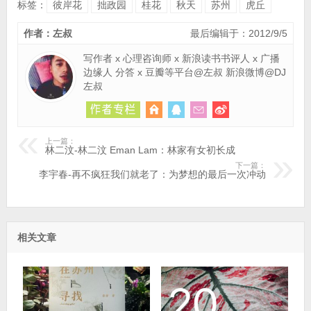
标签：
彼岸花
拙政园
桂花
秋天
苏州
虎丘
作者：左叔
最后编辑于：2012/9/5
写作者 x 心理咨询师 x 新浪读书书评人 x 广播
边缘人 分答 x 豆瓣等平台@左叔 新浪微博@DJ
左叔
上一篇：
林二汶-林二汶 Eman Lam：林家有女初长成
下一篇：
李宇春-再不疯狂我们就老了：为梦想的最后一次冲动
相关文章