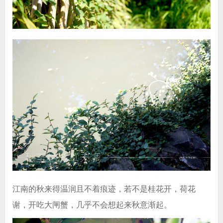
江南的秋来得温润且不着痕迹，若不是桂花开，荷花
谢，开吃大闸蟹，几乎不会想起来秋意渐起。