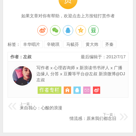
如果文章对你有帮助，欢迎点击上方按钮打赏作者
标签：
丰华唱片
辛晓琪
马毓芬
黄大炜
齐秦
作者：左叔
最后编辑于：2012/7/17
写作者 x 心理咨询师 x 新浪读书书评人 x 广播
边缘人 分答 x 豆瓣等平台@左叔 新浪微博@DJ
左叔
上一篇：
来自我心：心酸的浪漫
下一篇：
情流感：原来我们都念旧