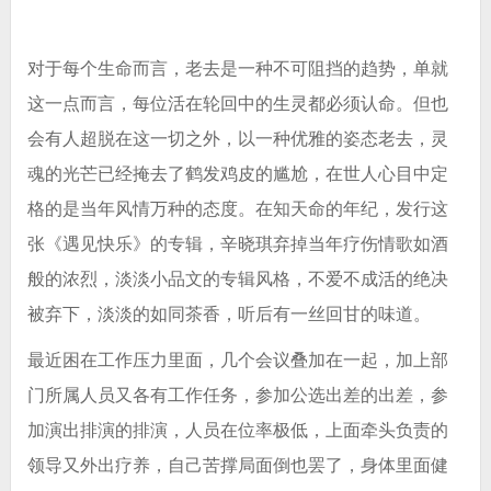
对于每个生命而言，老去是一种不可阻挡的趋势，单就
这一点而言，每位活在轮回中的生灵都必须认命。但也
会有人超脱在这一切之外，以一种优雅的姿态老去，灵
魂的光芒已经掩去了鹤发鸡皮的尴尬，在世人心目中定
格的是当年风情万种的态度。在知天命的年纪
，发行这
张《遇见快乐》的专辑，辛晓琪弃掉当年疗伤情歌如酒
般的浓烈，淡淡小品文的专辑风格，不爱不成活的绝决
被弃下，淡淡的如同茶香，听后有一丝回甘的味道。
最近困在工作压力里面，几个会议叠加在一起，加上部
门所属人员又各有工作任务，参加公选出差的出差，参
加演出排演的排演，人员在位率极低，上面牵头负责的
领导又外出疗养，自己苦撑局面倒也罢了，身体里面健