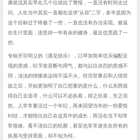
康状况其实早在几个位就拉了警报，一直没有时间去过
问。人生当中其实一直都在追求“从容”二字，多半是因为
这个目标过于终极了一些，一直也没有办法实现。被逼
在生计里面，连坚持一年有余的健身，最近也荒疏了一
些。
专辑开宗明义的《遇见快乐》，口琴加简单弦乐编配呈
现的质感，吐字发音断句用气，都与以往浓烈的质感不
同，淡淡的情愫表达得不温不火。经历世事后和人情世
故之后，开始更加明了自己想要的是什么，什么东西值
得自己去追寻，什么可以不必执着，得之欣喜，失之坦
然。人常常要活过一个年纪，再来回望当年的一些爱恨
纠结，才能悟出自己在这其中的成长，而活在当下却常
常很难。看不清自己的轮廓，甚至也常常迷失在所有的
执着与坚持里面，却不知为何。