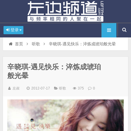
登录
首页
听歌
辛晓琪-遇见快乐：淬炼成琥珀般光晕
辛晓琪-遇见快乐：淬炼成琥珀
般光晕
左叔
2012-07-17
听歌
375
0