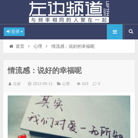
登录
首页
心理
情流感：说好的幸福呢
情流感：说好的幸福呢
左叔
2012-05-11
心理
423
3