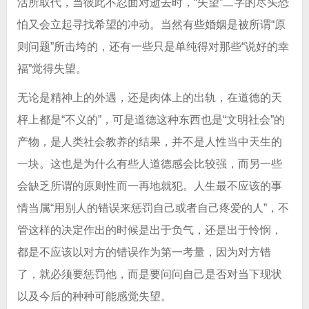
活所取代，当彼此不忍面对逝去时，“失望”二字的尽头恐
怕又会立起寻找希望的冲动。当然有些婚姻是被所谓“原
则问题”所击垮的，还有一些只是单纯得对那些“说好的幸
福”觉得失望。
无论是精神上的外遇，还是肉体上的出轨，在道德的天
枰上都是“不义的”，可是道德这种东西也是“文明社会”的
产物，是人类社会教养的结果，并不是人性当中天生的
一块。这也是为什么有些人道德感会比较强，而另一些
会缺乏所谓的原则性而一再地就犯。人生最不应该的事
情当属“用别人的错误来惩罚自己或者自己疼爱的人”，不
管这样的决定作出的时候是出于负气，还是出于怜悯，
都是不应该以对方的错误作为第一考量，因为对方错
了，就必须要惩罚他，而是要问问自己是否对当下现状
以及今后的种种可能感觉失望。