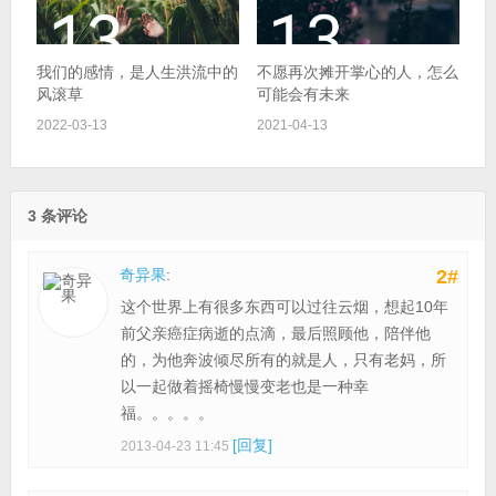
我们的感情，是人生洪流中的
不愿再次摊开掌心的人，怎么
风滚草
可能会有未来
2022-03-13
2021-04-13
3 条评论
奇异果
:
2#
这个世界上有很多东西可以过往云烟，想起10年
前父亲癌症病逝的点滴，最后照顾他，陪伴他
的，为他奔波倾尽所有的就是人，只有老妈，所
以一起做着摇椅慢慢变老也是一种幸
福。。。。。
[回复]
2013-04-23 11:45