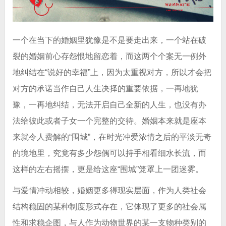
一个在当下的婚姻里犹豫是不是要走出来，一个站在破
裂的婚姻前心存怨恨地留恋着，而这两个个案无一例外
地纠结在“说好的幸福”上，因为太重视对方，所以才会把
对方的承诺当作自己人生决择的重要依据，一再地犹
豫，一再地纠结，无法开启自己全新的人生，也没有办
法给彼此或者子女一个完整的交待。婚姻本来就是座本
来就令人费解的“围城”
，在时光冲爱浓情之后的平淡无奇
的境地里，究竟有多少怨偶可以持手相看细水长流，而
这样的左右摇摆，更是给这座“围城”笼罩上一团迷雾。
与爱情冲动相较，婚姻更多得现实层面，作为人类社会
结构稳固的某种制度形式存在，它体现了更多的社会属
性和求稳企图，与人作为动物世界的某一支物种类别的