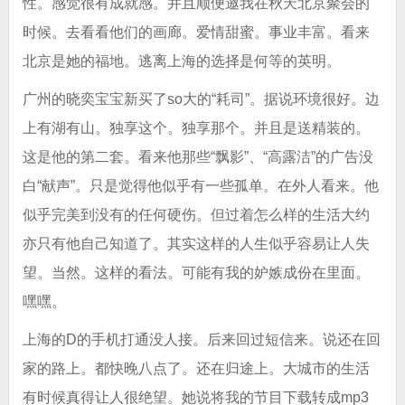
性。感觉很有成就感。并且顺便邀我在秋天北京聚会的
时候。去看看他们的画廊。爱情甜蜜。事业丰富。看来
北京是她的福地。逃离上海的选择是何等的英明。
广州的晓奕宝宝新买了so大的“耗司”。据说环境很好。边
上有湖有山。独享这个。独享那个。并且是送精装的。
这是他的第二套。看来他那些“飘影”、“高露洁”的广告没
白“献声”。只是觉得他似乎有一些孤单。在外人看来。他
似乎完美到没有的任何硬伤。但过着怎么样的生活大约
亦只有他自己知道了。其实这样的人生似乎容易让人失
望。当然。这样的看法。可能有我的妒嫉成份在里面。
嘿嘿。
上海的D的手机打通没人接。后来回过短信来。说还在回
家的路上。都快晚八点了。还在归途上。大城市的生活
有时候真得让人很绝望。她说将我的节目下载转成mp3