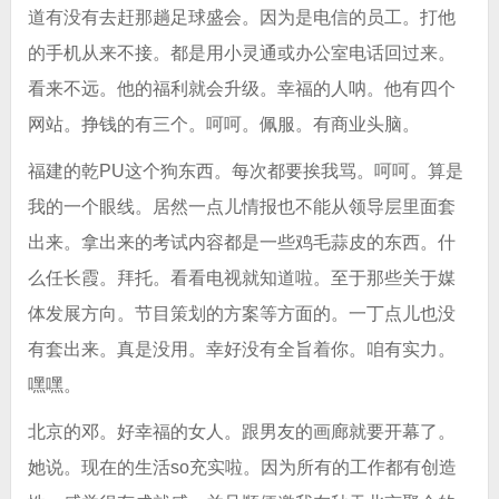
道有没有去赶那趟足球盛会。因为是电信的员工。打他
的手机从来不接。都是用小灵通或办公室电话回过来。
看来不远。他的福利就会升级。幸福的人呐。他有四个
网站。挣钱的有三个。呵呵。佩服。有商业头脑。
福建的乾PU这个狗东西。每次都要挨我骂。呵呵。算是
我的一个眼线。居然一点儿情报也不能从领导层里面套
出来。拿出来的考试内容都是一些鸡毛蒜皮的东西。什
么任长霞。拜托。看看电视就知道啦。至于那些关于媒
体发展方向。节目策划的方案等方面的。一丁点儿也没
有套出来。真是没用。幸好没有全旨着你。咱有实力。
嘿嘿。
北京的邓。好幸福的女人。跟男友的画廊就要开幕了。
她说。现在的生活so充实啦。因为所有的工作都有创造