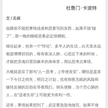
文 / 左叔
临睡前不能想事情或者构思要写的东西，如果不慎“碰
了”，那一晚的睡眠质量必定很糟糕。
细论起来，也有一个“悖论”。多半人的生活，白天里永远
都是嘈嘈切切的，唯有夜深人静、心思定下来的时候，
才能把灵魂归置回麻木的身体里，用以思考点事情。
大概就是应了那句“人一思考，上帝便发笑”，哪怕是盘算
一下今日之得失，明日之计划，也有彻夜无眠的风险和
辗转反侧的后劲在等着我们。倒头便睡，当个空心肠的
人，在“适者生存”上可能更为有利一些。
还有，事情如果想到了，必定要急急地做完。如果不做