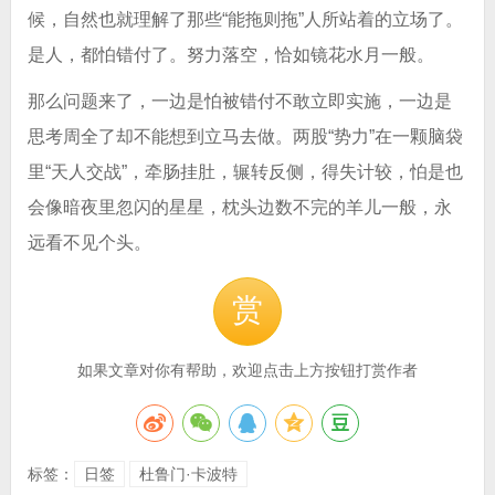
候，自然也就理解了那些“能拖则拖”人所站着的立场了。
是人，都怕错付了。努力落空，恰如镜花水月一般。
那么问题来了，一边是怕被错付不敢立即实施，一边是
思考周全了却不能想到立马去做。两股“势力”在一颗脑袋
里“天人交战”，牵肠挂肚，辗转反侧，得失计较，怕是也
会像暗夜里忽闪的星星，枕头边数不完的羊儿一般，永
远看不见个头。
赏
如果文章对你有帮助，欢迎点击上方按钮打赏作者
标签：
日签
杜鲁门·卡波特