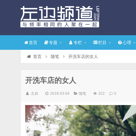
首页
专题
专栏
栏目
心理
首页
随笔
开洗车店的女人
开洗车店的女人
左叔
2018-03-04
随笔
322
0