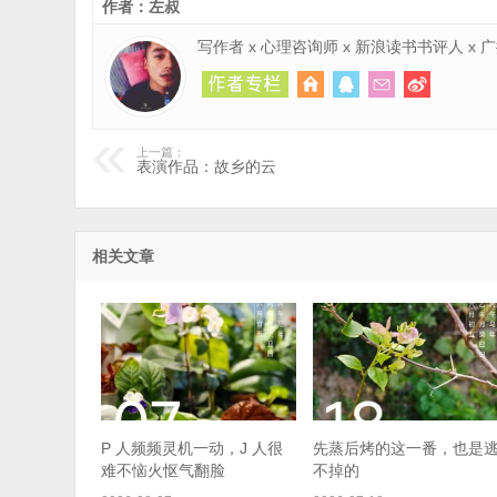
作者：左叔
写作者 x 心理咨询师 x 新浪读书书评人 x
上一篇：
表演作品：故乡的云
相关文章
P 人频频灵机一动，J 人很
先蒸后烤的这一番，也是
难不恼火怄气翻脸
不掉的