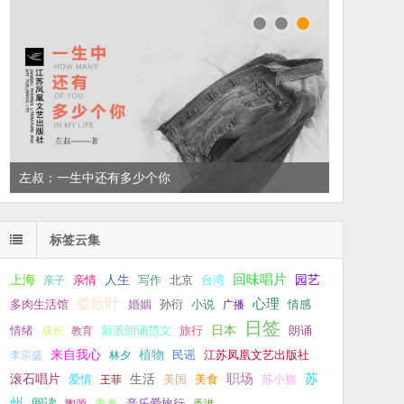
左叔：一生中还有多少个你
标签云集
回味唱片
上海
亲情
人生
写作
台湾
园艺
亲子
北京
娄欣叶
心理
孙衍
小说
多肉生活馆
婚姻
广播
情感
日签
新派朗诵范文
旅行
日本
朗诵
情绪
成长
教育
来自我心
植物
江苏凤凰文艺出版社
李宗盛
林夕
民谣
职场
生活
苏
滚石唱片
爱情
美食
苏小旗
王菲
美国
州
阅读
青春
音乐爱旅行
陶源
香港