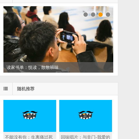
读家书单：悦读，散散班味
随机推荐
不能没有你：生离痛过死
回味唱片：与非门-我爱的