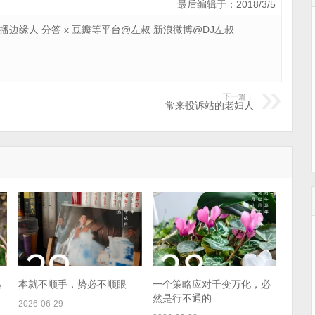
最后编辑于：2018/3/5
 广播边缘人 分答 x 豆瓣等平台@左叔 新浪微博@DJ左叔
下一篇：
常来投诉站的老妇人
逃
本就不顺手，势必不顺眼
一个策略应对千变万化，必
然是行不通的
2026-06-29