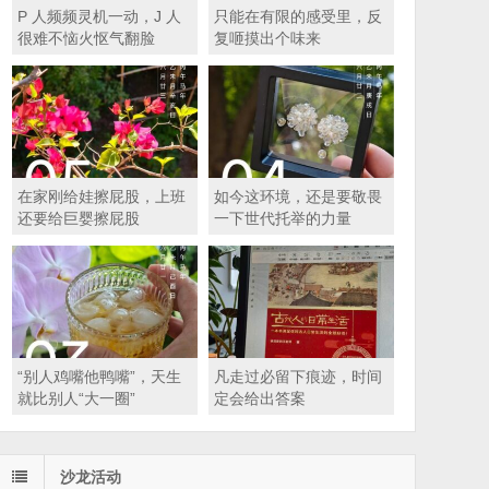
P 人频频灵机一动，J 人
只能在有限的感受里，反
很难不恼火怄气翻脸
复咂摸出个味来
在家刚给娃擦屁股，上班
如今这环境，还是要敬畏
还要给巨婴擦屁股
一下世代托举的力量
“别人鸡嘴他鸭嘴”，天生
凡走过必留下痕迹，时间
就比别人“大一圈”
定会给出答案
沙龙活动