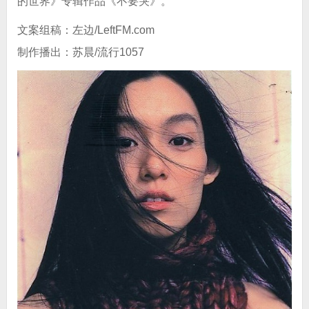
的世界》专辑作品《不要哭》。
文案组稿：左边/LeftFM.com
制作播出：苏晨/流行1057