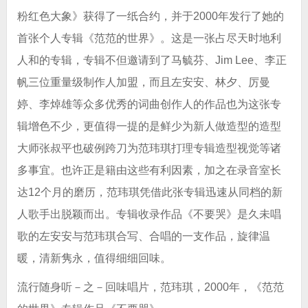
粉红色大象》获得了一纸合约，并于2000年发行了她的
首张个人专辑《范范的世界》。这是一张占尽天时地利
人和的专辑，专辑不但邀请到了马毓芬、Jim Lee、李正
帆三位重量级制作人加盟，而且左安安、林夕、厉曼
婷、李焯雄等众多优秀的词曲创作人的作品也为这张专
辑增色不少，更值得一提的是鲜少为新人做造型的造型
大师张叔平也破例跨刀为范玮琪打理专辑造型视觉等诸
多事宜。也许正是籍由这些有利因素，加之在录音室长
达12个月的磨历，范玮琪凭借此张专辑迅速从同档的新
人歌手出脱颖而出。专辑收录作品《不要哭》是久未唱
歌的左安安与范玮琪合写、合唱的一支作品，旋律温
暖，清新隽永，值得细细回味。
流行随身听－之－回味唱片，范玮琪，2000年，《范范