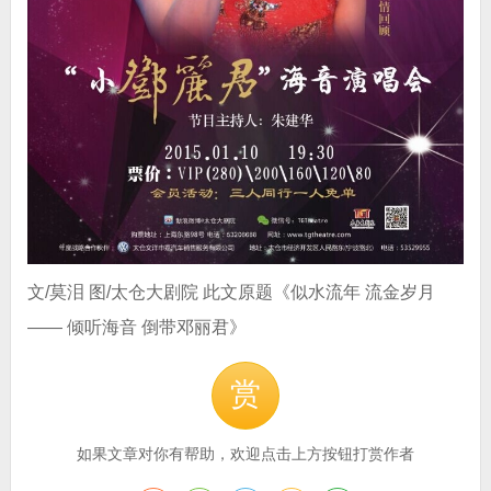
文/莫泪 图/太仓大剧院 此文原题《似水流年 流金岁月
—— 倾听海音 倒带邓丽君》
赏
如果文章对你有帮助，欢迎点击上方按钮打赏作者