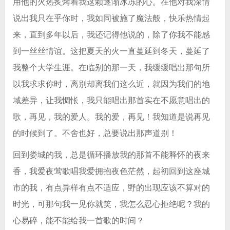
用他的火热炙烤着我这颗逐渐冰冻的心。在他对我深情
说出我只在乎你时，我如同被施了魔法般，快乐热情起
来，直到多年以后，我还记得他说的，除了你我不能感
到一丝丝情谊。这把夏天的火一直蔓延到冬天，蔓延了
我整个大学生涯。在临别的那一天，我缓缓唱出那句所
以我求求你时，离别却离我们这么近，就因为我们的地
域差异，让我惆怅，我只能唱出那首实在不愿意唱出的
歌，再见，我的爱人。我的爱，再见！我知道是说再见
的时候到了。不舍也好，总要说出那声道别！
回到娄城的我，总是循环播放我的那首不能释怀的夜来
香，我爱夜莺歌唱我爱拥抱夜色茫然，起初回到这座城
市的我，有点异样有点不适应，野的出现应该不算对的
时光，可那句我一见你就笑，我怎么忍心拒绝呢？我的
心易碎，能不能给我一首歌的时间？