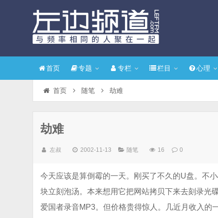
首页
专题
专栏
栏目
心理
首页
随笔
劫难
劫难
左叔
2002-11-13
随笔
16
0
今天应该是算倒霉的一天。刚买了不久的U盘。不小
块立刻泡汤。本来想用它把网站拷贝下来去刻录光碟
爱国者录音MP3。但价格贵得惊人。几近月收入的