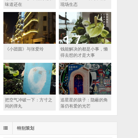
味道还在
现场生态
《小团圆》与张爱玲
钱能解决的都是小事，懒
得去想的才是大事
把空气冲破一下：方寸之
追星星的孩子：隐蔽的角
间的弹丸
落仍有爱的光芒
特别策划