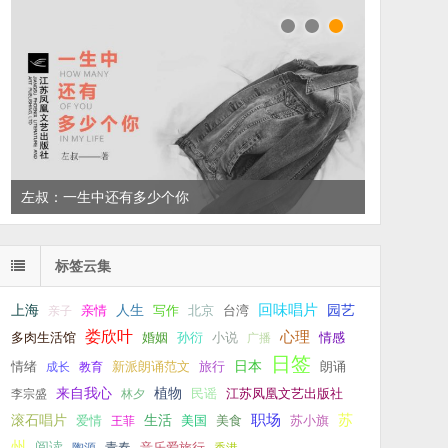
左叔：一生中还有多少个你
标签云集
回味唱片
上海
亲情
人生
写作
台湾
园艺
亲子
北京
娄欣叶
心理
孙衍
小说
多肉生活馆
婚姻
广播
情感
日签
新派朗诵范文
旅行
日本
朗诵
情绪
成长
教育
来自我心
植物
江苏凤凰文艺出版社
李宗盛
林夕
民谣
职场
生活
苏
滚石唱片
爱情
美食
苏小旗
王菲
美国
州
阅读
青春
音乐爱旅行
陶源
香港