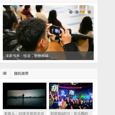
读家书单：悦读，散散班味
随机推荐
老炮儿：20多年前的北京
胡彦斌&BY2：音乐圈的