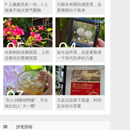
P 人频频灵机一动，J 人
只能在有限的感受里，反
很难不恼火怄气翻脸
复咂摸出个味来
在家刚给娃擦屁股，上班
如今这环境，还是要敬畏
还要给巨婴擦屁股
一下世代托举的力量
“别人鸡嘴他鸭嘴”，天生
凡走过必留下痕迹，时间
就比别人“大一圈”
定会给出答案
沙龙活动