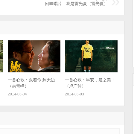
回味唱片：我是雷光夏（雷光夏）
一首心歌：跟着你 到天边
一首心歌：早安，晨之美！
（吴青峰）
（卢广仲）
2014-06-04
2014-06-03