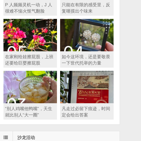
P 人频频灵机一动，J 人
只能在有限的感受里，反
很难不恼火怄气翻脸
复咂摸出个味来
在家刚给娃擦屁股，上班
如今这环境，还是要敬畏
还要给巨婴擦屁股
一下世代托举的力量
“别人鸡嘴他鸭嘴”，天生
凡走过必留下痕迹，时间
就比别人“大一圈”
定会给出答案
沙龙活动