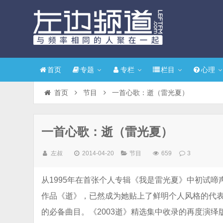
首页
专题
专栏
栏目
心理
首页
节目
一首心歌：逝（雷光夏）
一首心歌：逝（雷光夏）
左叔
2014-04-20
节目
659
3
从1995年在首张个人专辑《我是雷光夏》中初试啼
作品《逝》，已然成为她贴上了鲜明个人风格的代
的必备曲目。《2003逝》精选集中收录的再度演