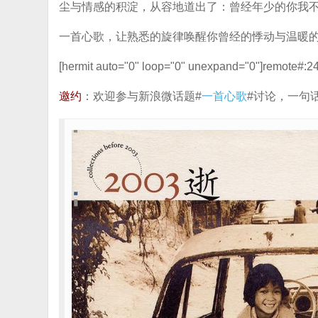
尘与情感的积淀，从容地道出了：曾经年少的你我
一首心歌，让熟悉的旋律唤醒你曾经的悸动与温暖的
[hermit auto="0" loop="0" unexpand="0"]remote#:24[
邀约
：欢迎参与新浪微话题#
一首心歌
#讨论，一句