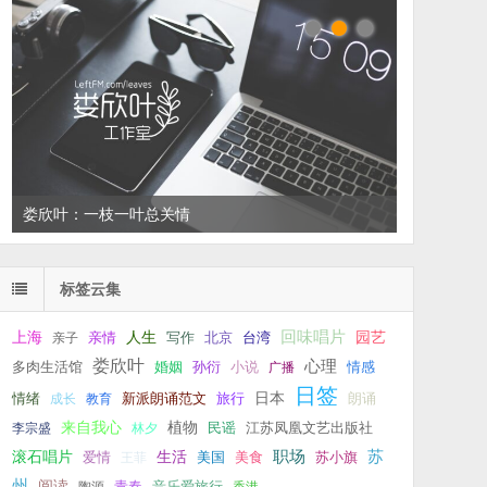
娄欣叶：一枝一叶总关情
标签云集
回味唱片
上海
亲情
人生
写作
台湾
园艺
亲子
北京
娄欣叶
心理
孙衍
小说
多肉生活馆
婚姻
广播
情感
日签
新派朗诵范文
旅行
日本
朗诵
情绪
成长
教育
来自我心
植物
江苏凤凰文艺出版社
李宗盛
林夕
民谣
职场
生活
苏
滚石唱片
爱情
美食
苏小旗
王菲
美国
州
阅读
青春
音乐爱旅行
陶源
香港