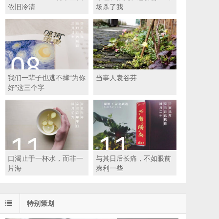
依旧冷清
场杀了我
我们一辈子也逃不掉“为你
当事人袁谷芬
好”这三个字
口渴止于一杯水，而非一
与其日后长痛，不如眼前
片海
爽利一些
特别策划