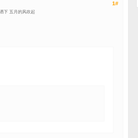
1#
洒下 五月的风吹起