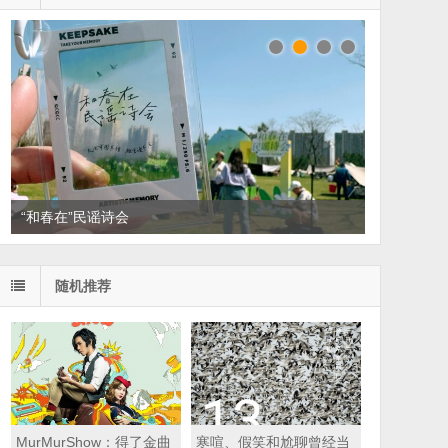
“和春在”民谣诗会
随机推荐
MurMurShow：得了金曲
寒喧、假笑和尬聊曾经当