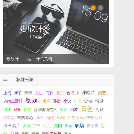
娄欣叶：一枝一叶总关情
标签云集
回味唱片
上海
亲情
人生
写作
台湾
园艺
亲子
北京
娄欣叶
心理
孙衍
小说
多肉生活馆
婚姻
广播
情感
日签
新派朗诵范文
旅行
日本
朗诵
情绪
成长
教育
来自我心
植物
江苏凤凰文艺出版社
李宗盛
林夕
民谣
职场
生活
苏
滚石唱片
爱情
美食
苏小旗
王菲
美国
州
阅读
青春
音乐爱旅行
陶源
香港