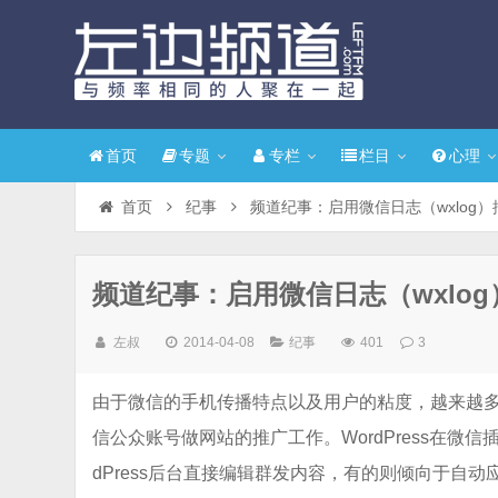
首页
专题
专栏
栏目
心理
首页
纪事
频道纪事：启用微信日志（wxlog）
频道纪事：启用微信日志（wxlog
左叔
2014-04-08
纪事
401
3
由于微信的手机传播特点以及用户的粘度，越来越多
信公众账号做网站的推广工作。WordPress在微
dPress后台直接编辑群发内容，有的则倾向于自动