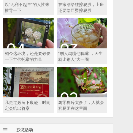
以“无利不起早”的人性来
在家刚给娃擦屁股，上班
推导一下
还要给巨婴擦屁股
如今这环境，还是要敬畏
“别人鸡嘴他鸭嘴”，天生
一下世代托举的力量
就比别人“大一圈”
凡走过必留下痕迹，时间
鸡零狗碎太多了，人就会
定会给出答案
容易困在这里面
沙龙活动