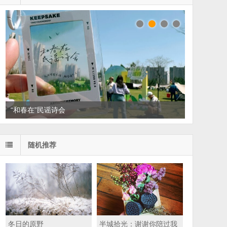
“和春在”民谣诗会
随机推荐
冬日的原野
半城拾光：谢谢你陪过我