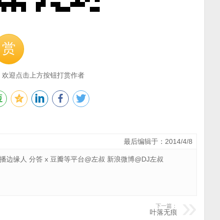
赏
，欢迎点击上方按钮打赏作者
最后编辑于：2014/4/8
 广播边缘人 分答 x 豆瓣等平台@左叔 新浪微博@DJ左叔
下一篇：
叶落无痕