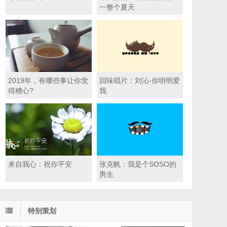
一整个夏天
2019年，有哪些事让你觉
回味唱片：刘沁-你明明爱
得糟心?
我
来自我心：祝你平安
张克帆：我是个SOSO的
男生
特别策划