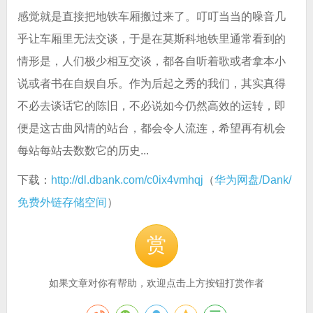
感觉就是直接把地铁车厢搬过来了。叮叮当当的噪音几
乎让车厢里无法交谈，于是在莫斯科地铁里通常看到的
情形是，人们极少相互交谈，都各自听着歌或者拿本小
说或者书在自娱自乐。作为后起之秀的我们，其实真得
不必去谈话它的陈旧，不必说如今仍然高效的运转，即
便是这古曲风情的站台，都会令人流连，希望再有机会
每站每站去数数它的历史...
下载：
http://dl.dbank.com/c0ix4vmhqj
（
华为网盘/Dank/
免费外链存储空间
）
赏
如果文章对你有帮助，欢迎点击上方按钮打赏作者