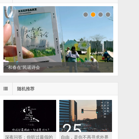
“和春在”民谣诗会
随机推荐
深夜问答：你听过最假的
自由，是你不再寻求外界