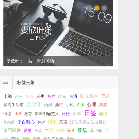
娄欣叶：一枝一叶总关情
标签云集
回味唱片
上海
亲情
人生
写作
台湾
园艺
亲子
北京
娄欣叶
心理
孙衍
小说
多肉生活馆
婚姻
广播
情感
日签
新派朗诵范文
旅行
日本
朗诵
情绪
成长
教育
来自我心
植物
江苏凤凰文艺出版社
李宗盛
林夕
民谣
职场
生活
苏
滚石唱片
爱情
美食
苏小旗
王菲
美国
州
阅读
青春
音乐爱旅行
陶源
香港