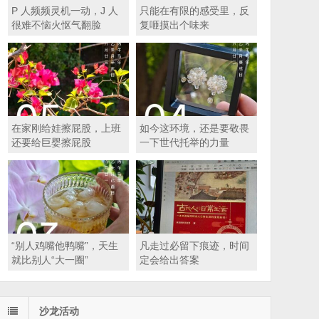
P 人频频灵机一动，J 人
只能在有限的感受里，反
很难不恼火怄气翻脸
复咂摸出个味来
在家刚给娃擦屁股，上班
如今这环境，还是要敬畏
还要给巨婴擦屁股
一下世代托举的力量
“别人鸡嘴他鸭嘴”，天生
凡走过必留下痕迹，时间
就比别人“大一圈”
定会给出答案
沙龙活动