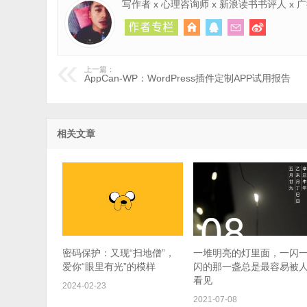
写作者 x 心理咨询师 x 新浪读书书评人 x
上一篇：
AppCan-WP：WordPress插件定制APP试用报告
相关文章
密码保护：又现“扫地僧”，
一堆明亮的灯里面，一闪
爱你“眼里有光”的模样
闪的那一盏总是最容易被
看见
2024-02-23
2021-07-08