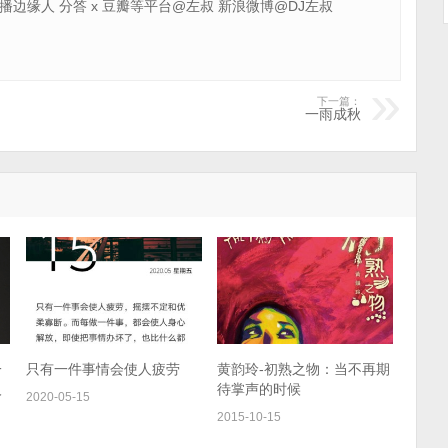
 广播边缘人 分答 x 豆瓣等平台@左叔 新浪微博@DJ左叔
下一篇：
一雨成秋
一
只有一件事情会使人疲劳
黄韵玲-初熟之物：当不再期
人
待掌声的时候
2020-05-15
2015-10-15