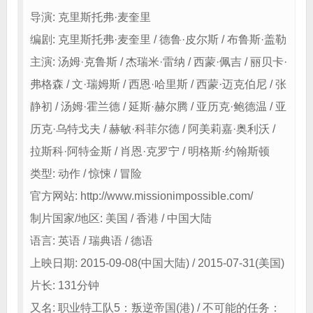
导演: 克里斯托弗·麦奎里
编剧: 克里斯托弗·麦奎里 / 德鲁·皮尔斯 / 布鲁斯·盖勒
主演: 汤姆·克鲁斯 / 杰瑞米·雷纳 / 西蒙·佩吉 / 丽贝卡·
弗格森 / 文·瑞姆斯 / 西恩·哈里斯 / 西蒙·迈克伯尼 / 张
静初 / 汤姆·霍兰德 / 延斯·赫尔腾 / 亚历克·鲍德温 / 亚
历克·乌特戈夫 / 赫敏·科菲尔德 / 阿美莉嘉·奥利沃 /
拉斯科·阿特金斯 / 肖恩·克罗宁 / 明格斯·约翰斯顿
类型: 动作 / 惊悚 / 冒险
官方网站: http://www.missionimpossible.com/
制片国家/地区: 美国 / 香港 / 中国大陆
语言: 英语 / 瑞典语 / 德语
上映日期: 2015-09-08(中国大陆) / 2015-07-31(美国)
片长: 131分钟
又名: 职业特工队5：叛逆帝国(港) / 不可能的任务：