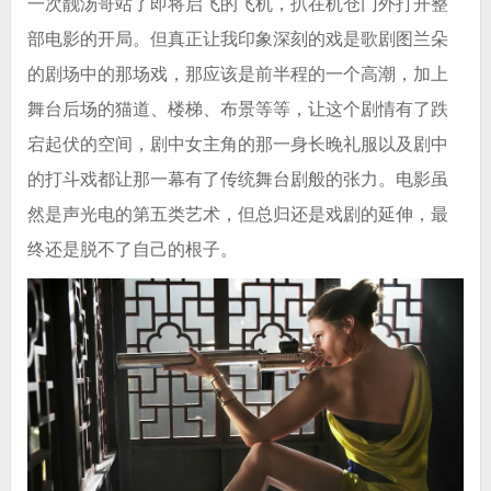
一次靓汤哥站了即将启飞的飞机，扒在机仓门外打开整
部电影的开局。但真正让我印象深刻的戏是歌剧图兰朵
的剧场中的那场戏，那应该是前半程的一个高潮，加上
舞台后场的猫道、楼梯、布景等等，让这个剧情有了跌
宕起伏的空间，剧中女主角的那一身长晚礼服以及剧中
的打斗戏都让那一幕有了传统舞台剧般的张力。电影虽
然是声光电的第五类艺术，但总归还是戏剧的延伸，最
终还是脱不了自己的根子。