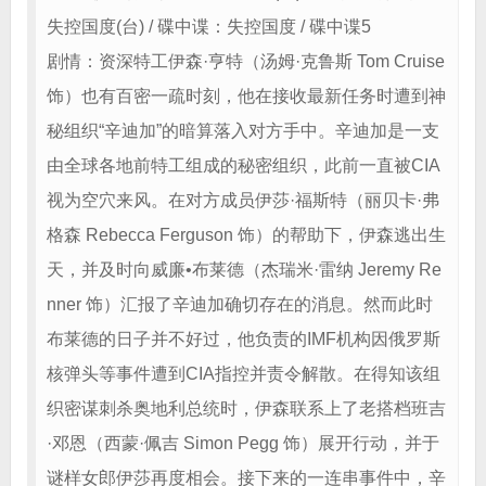
失控国度(台) / 碟中谍：失控国度 / 碟中谍5
剧情：资深特工伊森·亨特（汤姆·克鲁斯 Tom Cruise
饰）也有百密一疏时刻，他在接收最新任务时遭到神
秘组织“辛迪加”的暗算落入对方手中。辛迪加是一支
由全球各地前特工组成的秘密组织，此前一直被CIA
视为空穴来风。在对方成员伊莎·福斯特（丽贝卡·弗
格森 Rebecca Ferguson 饰）的帮助下，伊森逃出生
天，并及时向威廉•布莱德（杰瑞米·雷纳 Jeremy Re
nner 饰）汇报了辛迪加确切存在的消息。然而此时
布莱德的日子并不好过，他负责的IMF机构因俄罗斯
核弹头等事件遭到CIA指控并责令解散。在得知该组
织密谋刺杀奥地利总统时，伊森联系上了老搭档班吉
·邓恩（西蒙·佩吉 Simon Pegg 饰）展开行动，并于
谜样女郎伊莎再度相会。接下来的一连串事件中，辛