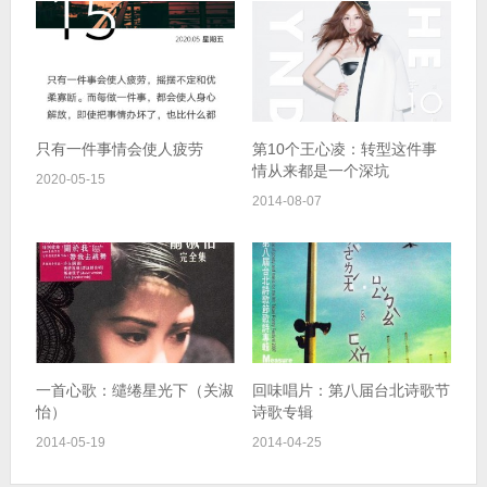
只有一件事情会使人疲劳
第10个王心凌：转型这件事
情从来都是一个深坑
2020-05-15
2014-08-07
一首心歌：缱绻星光下（关淑
回味唱片：第八届台北诗歌节
怡）
诗歌专辑
2014-05-19
2014-04-25