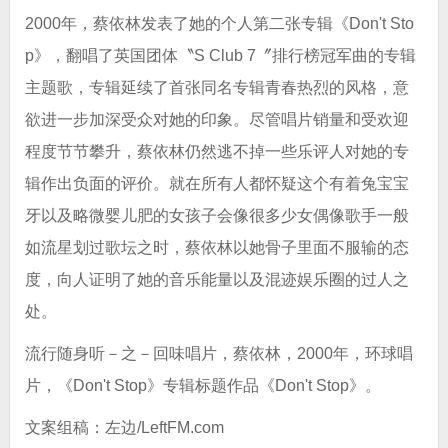
2000年，蔡依林发表了她的个人第二张专辑《Don't Sto
p》，翻唱了英国团体〝S Club 7〞排行榜冠军曲的专辑
主题歌，专辑延续了首张同名专辑青春热烈的风格，意
欲进一步加深受众对她的印象。尽管唱片销量和受欢迎
程度节节攀升，蔡依林仍然逃不掉一些乐评人对她的专
辑作出负面的评价。就在所有人都怀疑这个有着兔宝宝
牙以及略微婴儿肥的女孩子会像很多少女偶像歌手一般
如流星划过歌坛之时，蔡依林以她骨子里面不服输的态
度，向人证明了她的音乐能量以及混迹娱乐圈的过人之
处。
流行随身听－之－回味唱片，蔡依林，2000年，环球唱
片，《Don't Stop》专辑标题作品《Don't Stop》。
文案组稿：左边/LeftFM.com