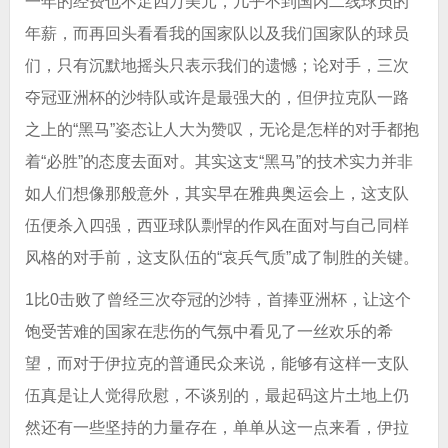
一年的经费也不足四万美元，几乎不到国内二线球员的
年薪，而再回头看看我的国家队以及我们国家队的球员
们，只有沉默地摇头只表示我们的遗憾；论对手，三次
夺冠亚洲杯的沙特队或许是最强大的，但伊拉克队一路
之上的“黑马”姿态让人大为赞叹，无论是怎样的对手都抱
着“必胜”的态度去面对。其实这支“黑马”的技术实力并非
如人们想像那般意外，其实早在雅典奥运会上，这支队
伍便杀入四强，西亚球队剽悍的作风在面对与自己同样
风格的对手前，这支队伍的“哀兵气质”成了制胜的关键。
1比0击败了曾经三次夺冠的沙特，首捧亚洲杯，让这个
饱受苦难的国家在悲伤的气氛中看见了一丝欢乐的希
望，而对于伊拉克的普通民众来说，能够有这样一支队
伍真是让人觉得欣慰，不谈别的，最起码这片土地上仍
然还有一些坚持的力量存在，单单从这一点来看，伊拉