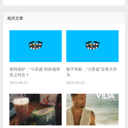
相关文章
密码保护：“小苏超”的价值和
敢于对标，“小苏超”定有大作
意义何在？​
为
2025-06-23
2025-06-23