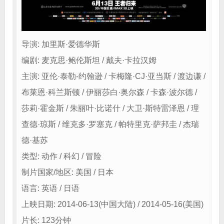
导演: 加里斯·爱德华斯
编剧: 麦克思·鲍伦斯坦 / 戴夫·卡拉汉姆
主演: 亚伦·泰勒-约翰逊 / 卡梅隆·CJ·亚当斯 / 渡边谦 /
布莱恩·科兰斯顿 / 伊丽莎白·奥尔森 / 卡森·波尔德 /
莎莉·霍金斯 / 朱丽叶·比诺什 / 大卫·斯特雷泽恩 / 理
查德·琼斯 / 维克多·罗塞克 / 帕特里克·萨邦圭 / 杰瑞
德·基苏
类型: 动作 / 科幻 / 冒险
制片国家/地区: 美国 / 日本
语言: 英语 / 日语
上映日期: 2014-06-13(中国大陆) / 2014-05-16(美国)
片长: 123分钟