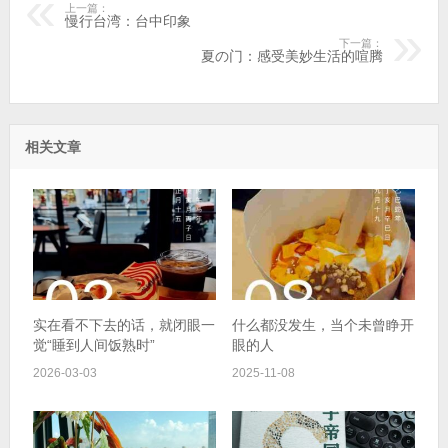
上一篇：
慢行台湾：台中印象
下一篇：
夏の门：感受美妙生活的喧腾
相关文章
实在看不下去的话，就闭眼一
什么都没发生，当个未曾睁开
觉“睡到人间饭熟时”
眼的人
2026-03-03
2025-11-08