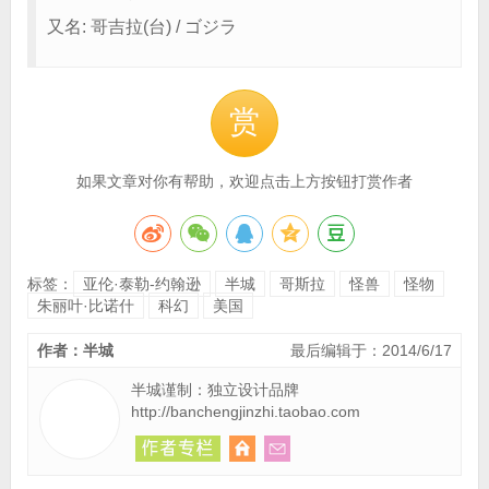
又名: 哥吉拉(台) / ゴジラ
赏
如果文章对你有帮助，欢迎点击上方按钮打赏作者
标签：
亚伦·泰勒-约翰逊
半城
哥斯拉
怪兽
怪物
朱丽叶·比诺什
科幻
美国
作者：半城
最后编辑于：2014/6/17
半城谨制：独立设计品牌
http://banchengjinzhi.taobao.com