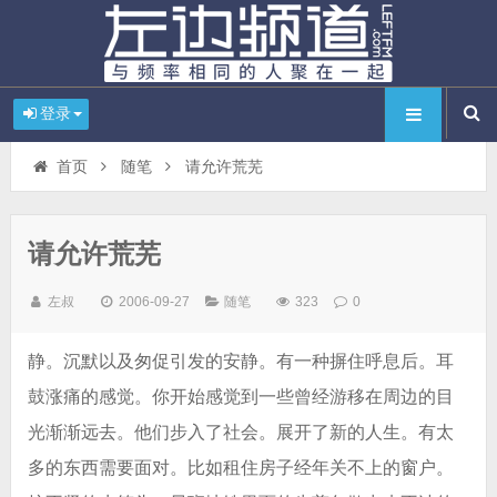
登录
首页
随笔
请允许荒芜
请允许荒芜
左叔
2006-09-27
随笔
323
0
静。沉默以及匆促引发的安静。有一种摒住呼息后。耳
鼓涨痛的感觉。你开始感觉到一些曾经游移在周边的目
光渐渐远去。他们步入了社会。展开了新的人生。有太
多的东西需要面对。比如租住房子经年关不上的窗户。