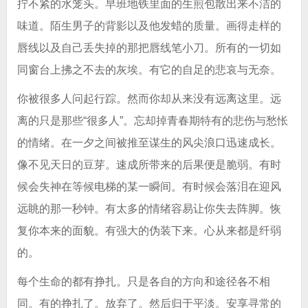
拧不紧的水笼头。早班地铁里面的生煎包散出来不洁的
味道。陌生男子的背影以及他发蜡的质量。画得走样的
唇线以及自己丢失掉的那把唇线笔小刀。所有的一切如
同窗台上拂之不去的灰埃。有它的自足的悲哀与无奈。
你被很多人问起行踪。然而你却从来没有远离这里。远
离的只是那些“很多人”。忘却掉青春期特有的悲伤与愁怅
的情绪。在一夕之间被推至谋生的风尖浪口迅速成长。
像不见天日的豆芽。速成所带来的后果便是脆弱。有时
候会失神在等候电梯的某一瞬间。有时候会落泪在迎风
远眺的那一秒钟。有太多的情绪容易让你失去阵脚。恢
复你本来的面貌。有强大的伪装下来。心从来都是纤弱
的。
每个生命的都有挣扎。只是各自的方向和途径各不相
同。有的挣扎了。放弃了。然后归于平淡。安享寻常的