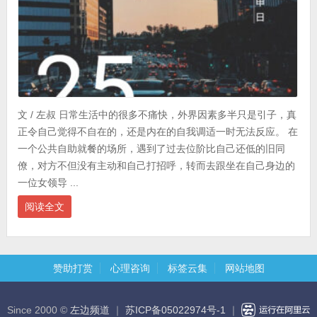
文 / 左叔 日常生活中的很多不痛快，外界因素多半只是引子，真
正令自己觉得不自在的，还是内在的自我调适一时无法反应。 在
一个公共自助就餐的场所，遇到了过去位阶比自己还低的旧同
僚，对方不但没有主动和自己打招呼，转而去跟坐在自己身边的
一位女领导 ...
阅读全文
赞助打赏
心理咨询
标签云集
网站地图
Since 2000 ©
左边频道
｜
苏ICP备05022974号-1
｜