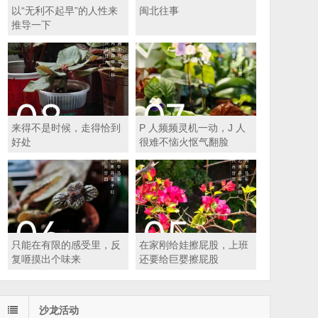
以“无利不起早”的人性来
闽北往事
推导一下
来得不是时候，走得恰到
P 人频频灵机一动，J 人
好处
很难不恼火怄气翻脸
只能在有限的感受里，反
在家刚给娃擦屁股，上班
复咂摸出个味来
还要给巨婴擦屁股
沙龙活动