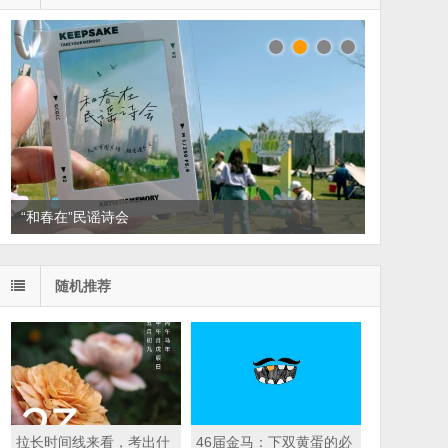
“和春在”民谣诗会
读家书单：悦读，散散班味
随机推荐
拉长时间线来看，考出什
46届金马：下双黄蛋的必