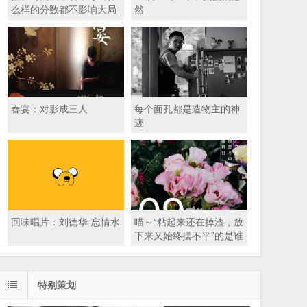
么样的分数都不影响大局
然
春宴：对影成三人
每个面孔都是造物主的神
迹
回味唱片：刘德华-忘情水
喵～“粘起来还在掉渣，放
下来又始终摆不平”的是谁
特别策划