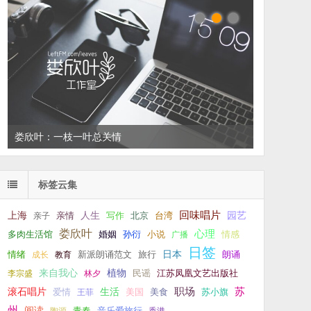
左叔：一生中还有多少个你
标签云集
回味唱片
上海
亲情
人生
写作
台湾
园艺
亲子
北京
娄欣叶
心理
孙衍
小说
多肉生活馆
婚姻
广播
情感
日签
新派朗诵范文
旅行
日本
朗诵
情绪
成长
教育
来自我心
植物
江苏凤凰文艺出版社
李宗盛
林夕
民谣
职场
生活
苏
滚石唱片
爱情
美食
苏小旗
王菲
美国
州
阅读
青春
音乐爱旅行
陶源
香港