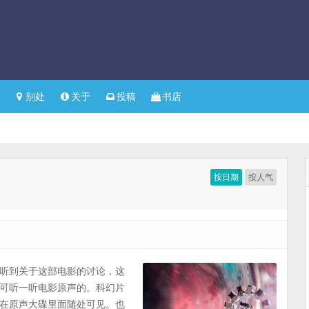
别处
关于
投稿
书店
按日期
按人气
听到关于这部电影的讨论，这
可听一听电影原声的。科幻片
在原声大碟里面随处可见。也