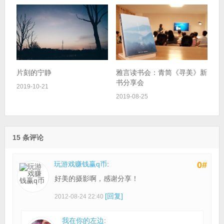
片刻的宁静
雅言读书会：青简《寻美》新
书分享会
2019-10-21
2019-08-25
15 条评论
玩游戏赚钱赢q币
:
0#
好美的摄影啊，感谢分享！
[回复]
2012-08-24 22:40
我在你的左边
: