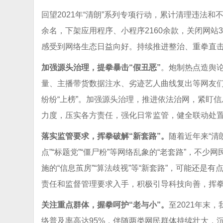
回望2021年“清朗”系列专项行动，累计清理违法和不
余名，下架应用程序、小程序2160余款，关闭网站3
感受到网络生态日益向好。持续推进整治、重拳直击
加强源头治理，提拳暴击“假丑恶”
。炮制热点造舆
量、主播带货数据注水、劣迹艺人曲线复出等网友们
纷纷“上榜”。加强源头治理，推进依法治网，紧盯
力度，压实各方责任，强化日常监管，健全联动处置
落实监管要求，挥拳破解“新套路”。
随着近年来“清
点”“标题党”“僵尸粉”等网络乱象的“老套路”，不
施的“信息茧房”“算法歧视”等“新套路”，可能还
责任和监督管理要求入手，积极引导科技向善，挥拳
关注重点群体，握拳呵护“老与小”。
至2021年末
络普及率高达95%，伴随两类网民群体持续壮大，