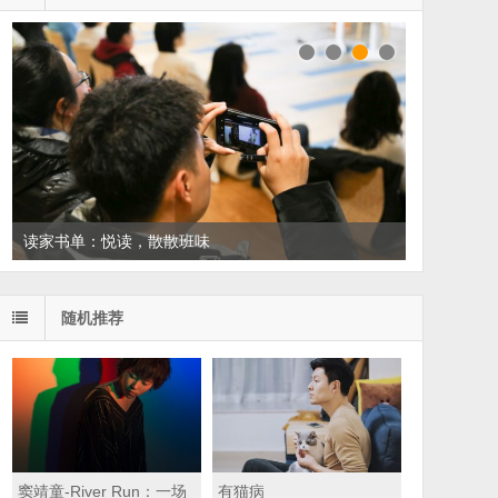
读家书单：悦读，散散班味
随机推荐
窦靖童-River Run：一场
有猫病