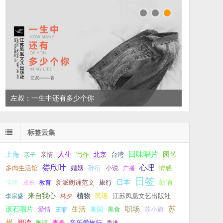
左叔：一生中还有多少个你
标签云集
回味唱片
上海
亲情
人生
写作
台湾
园艺
亲子
北京
娄欣叶
心理
孙衍
小说
多肉生活馆
婚姻
广播
情感
日签
新派朗诵范文
旅行
日本
朗诵
情绪
成长
教育
来自我心
植物
江苏凤凰文艺出版社
李宗盛
林夕
民谣
职场
生活
苏
滚石唱片
爱情
美食
苏小旗
王菲
美国
州
阅读
青春
音乐爱旅行
陶源
香港