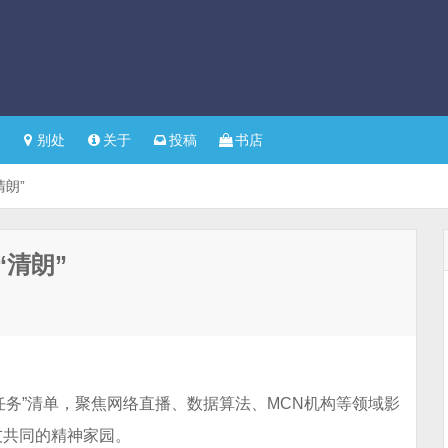
别处
关于
投稿
书店
朗”
清朗”
点任务”清单，聚焦网络直播、数据算法、MCN机构等领域影
友共同的精神家园。