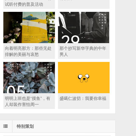
试听付费的普及活动
向着明亮那方：那些无处
那个抄写新华字典的中年
排解的美丽与哀愁
男人
明明上班也是“摸鱼”，有
盛噶仁波切：我要你幸福
人却装作害怕周一
特别策划