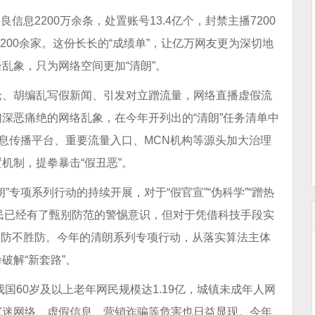
良信息2200万余条，处置账号13.4亿个，封禁主播7200
200余家。这份长长的“成绩单”，让亿万网友更为深切地
乱象，只为网络空间更加“清朗”。
论、胡编乱写假新闻、引发对立蹭流量，网络直播虚假流
深恶痛绝的网络乱象，在今年开列出的“清朗”任务清单中
信息传播平台、重要流量入口、MCN机构等源头加大治理
机制，提拳暴击“假丑恶”。
朗”专项系列行动的持续开展，对于“假官宣”“伪科学”“蹭热
少网民已经有了甄别防范的警惕意识，但对于凭借科技手段实
是有点防不胜防。今年的清朗系列专项行动，从落实算法主体
破解“新套路”。
，我国60岁及以上老年网民规模达1.19亿，城镇未成年人网
沉迷网络、虚假信息、营销诈骗等危害也日益显现。今年