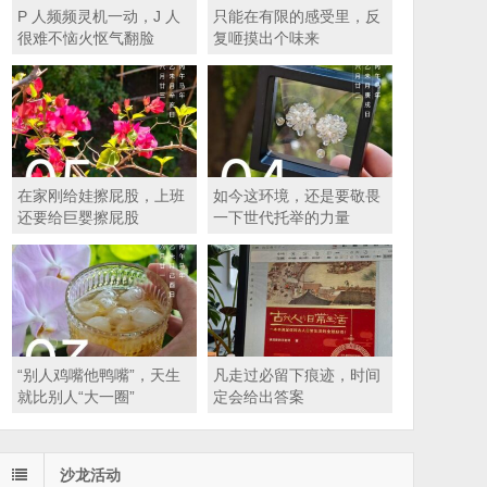
P 人频频灵机一动，J 人
只能在有限的感受里，反
很难不恼火怄气翻脸
复咂摸出个味来
在家刚给娃擦屁股，上班
如今这环境，还是要敬畏
还要给巨婴擦屁股
一下世代托举的力量
“别人鸡嘴他鸭嘴”，天生
凡走过必留下痕迹，时间
就比别人“大一圈”
定会给出答案
沙龙活动