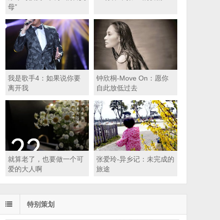
母”
我是歌手4：如果说你要
钟欣桐-Move On：愿你
离开我
自此放低过去
就算老了，也要做一个可
张爱玲-异乡记：未完成的
爱的大人啊
旅途
特别策划