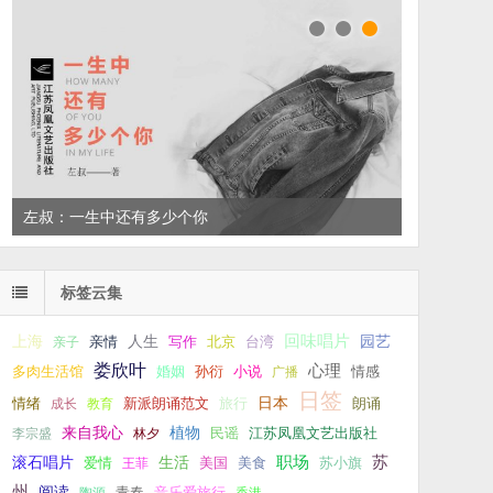
左叔：一生中还有多少个你
标签云集
回味唱片
上海
亲情
人生
写作
台湾
园艺
亲子
北京
娄欣叶
心理
孙衍
小说
多肉生活馆
婚姻
广播
情感
日签
新派朗诵范文
旅行
日本
朗诵
情绪
成长
教育
来自我心
植物
江苏凤凰文艺出版社
李宗盛
林夕
民谣
职场
生活
苏
滚石唱片
爱情
美食
苏小旗
王菲
美国
州
阅读
青春
音乐爱旅行
陶源
香港