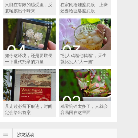
只能在有限的感受里，反
在家刚给娃擦屁股，上班
复咂摸出个味来
还要给巨婴擦屁股
如今这环境，还是要敬畏
“别人鸡嘴他鸭嘴”，天生
一下世代托举的力量
就比别人“大一圈”
凡走过必留下痕迹，时间
鸡零狗碎太多了，人就会
定会给出答案
容易困在这里面
沙龙活动