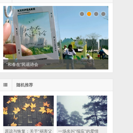
“和春在”民谣诗会
随机推荐
原谅与恢复：关于“祸害父
一场名叫“报应”的爱情