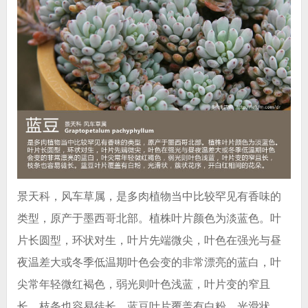
景天科，风车草属，是多肉植物当中比较罕见有香味的
类型，原产于墨西哥北部。植株叶片颜色为淡蓝色。叶
片长圆型，环状对生，叶片先端微尖，叶色在强光与昼
夜温差大或冬季低温期叶色会变的非常漂亮的蓝白，叶
尖常年轻微红褐色，弱光则叶色浅蓝，叶片变的窄且
长，枝条也容易徒长。蓝豆叶片覆盖有白粉，光滑状，