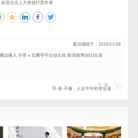
，欢迎点击上方按钮打赏作者
最后编辑于：2015/11/18
 广播边缘人 分答 x 豆瓣等平台@左叔 新浪微博@DJ左叔
下一篇：
羽·泉-不服：人近中年秒变逗逼