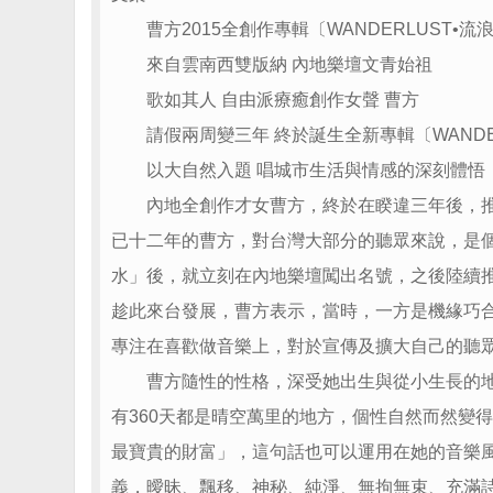
曹方2015全創作專輯〔WANDERLUST•流
來自雲南西雙版納 內地樂壇文青始祖
歌如其人 自由派療癒創作女聲 曹方
請假兩周變三年 終於誕生全新專輯〔WANDER
以大自然入題 唱城市生活與情感的深刻體悟
內地全創作才女曹方，終於在睽違三年後，推出全
已十二年的曹方，對台灣大部分的聽眾來說，是個
水」後，就立刻在內地樂壇闖出名號，之後陸續
趁此來台發展，曹方表示，當時，一方是機緣巧
專注在喜歡做音樂上，對於宣傳及擴大自己的聽
曹方隨性的性格，深受她出生與從小生長的地方 
有360天都是晴空萬里的地方，個性自然而然變
最寶貴的財富」，這句話也可以運用在她的音樂
義，曖昧、飄移、神秘、純淨、無拘無束、充滿