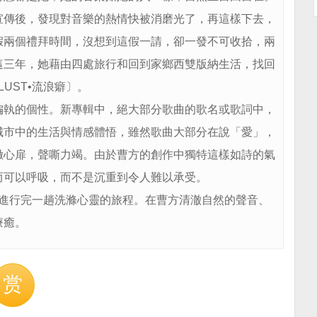
傳後，發現對音樂的熱情快被消磨光了，再這樣下去，
假兩個禮拜時間，沒想到這假一請，卻一發不可收拾，兩
這三年，她藉由四處旅行和回到家鄉西雙版納生活，找回
UST•流浪癖〕。
執的個性。新專輯中，絕大部分歌曲的歌名或歌詞中，
城市中的生活與情感體悟，雖然歌曲大部分在說「愛」，
徹心扉，聲嘶力竭。由於曹方的創作中獨特這樣如詩的氣
而可以呼吸，而不是沉重到令人難以承受。
像進行完一趟洗滌心靈的旅程。在曹方清澈自然的聲音、
療癒。
赏