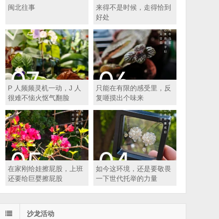
闽北往事
来得不是时候，走得恰到
好处
P 人频频灵机一动，J 人
只能在有限的感受里，反
很难不恼火怄气翻脸
复咂摸出个味来
在家刚给娃擦屁股，上班
如今这环境，还是要敬畏
还要给巨婴擦屁股
一下世代托举的力量
沙龙活动