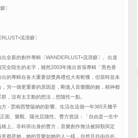
浪癖〕
LUST•流浪癖〕
新的創作專輯〔WANDERLUST•流浪癖〕。出道
完全陌生的名字，雖然2003年推出首張專輯「黑色香
推出的專輯在各大重要頒獎典禮也大有斬獲，但當時並未
合，另一個更重要的原因是，剛進入音樂圏的她，精神都
眾群，沒有太主動的想法，想隨性一點。
- 雲南西雙版納的影響。生活在這個一年365天幾乎
得正面、樂觀、陽光且隨性。曹方曾說：「自由是一生中
風格上。非科班出身的曹方，音樂創作無法被歸類與定
詩意都是她，她的音樂如她的人一樣，自然且自由自在。