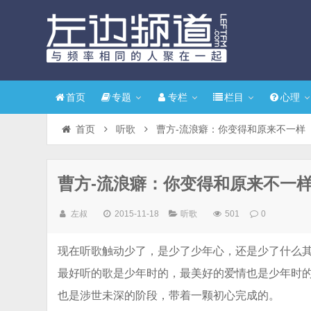
首页
专题
专栏
栏目
心理
首页
听歌
曹方-流浪癖：你变得和原来不一样
曹方-流浪癖：你变得和原来不一
左叔
2015-11-18
听歌
501
0
现在听歌触动少了，是少了少年心，还是少了什么
最好听的歌是少年时的，最美好的爱情也是少年时
也是涉世未深的阶段，带着一颗初心完成的。