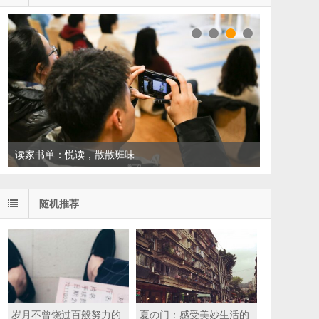
读家书单：悦读，散散班味
随机推荐
岁月不曾饶过百般努力的
夏の门：感受美妙生活的