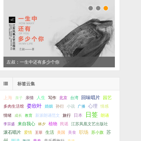
读家书单：2021，我读过的9本好书
左叔：一生中还有多少个你
标签云集
回味唱片
上海
亲情
人生
写作
台湾
园艺
亲子
北京
娄欣叶
心理
孙衍
小说
多肉生活馆
婚姻
广播
情感
日签
新派朗诵范文
旅行
日本
朗诵
情绪
成长
教育
来自我心
植物
江苏凤凰文艺出版社
李宗盛
林夕
民谣
职场
生活
苏
滚石唱片
爱情
美食
苏小旗
王菲
美国
州
阅读
青春
音乐爱旅行
陶源
香港