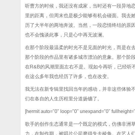
听曹方的时候，我还没有成家，当时还有一段异地
里的距离，但周末也是极少能够有机会碰面。我去
历了大半年的两地奔波。当然，一段恋情终结的原
也不会愧谈此事，只是心中再无波澜。
在那个阶段最温柔的时光不是见面的时光，而是在
那个阶段的作品里有诸多城市漂泊的意象。那个阶
在R&B的风潮里面左右不是。现如今再听，已经听
在这么多年我也经历了许多，也在改变。
我无法在新专辑里找回当年的感动，并非这些体验
们在各自的人生历程里分道扬镳了。
[hermit auto="0" loop="0" unexpand="0" fullheight
歌手的创作生态通常是一个既定的模式，仿佛非洲
力，在制作期，被唱片公司磨得失去棱角。在艺人