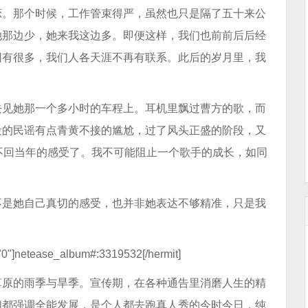
恋。那个时候，工作管束得严，虽然也只是隔了五十来公
她那边少，她来我这边多。即便这样，我们也前前后后经
因有很多，我们人各天涯不再有联系。此后的岁月里，我
去见她那一个多小时的车程上。耳机里飘过曹方的歌，而
段的民谣有点青黄不接的尴尬，过了风头正盛的阶段，又
不回当年的感受了。我不可能阻止一个歌手的成长，如同
不是她自己真切的感受，也并非她表达不够精准，只是我
="0"]netease_album#:3319532[/hermit]
草原的雨季与旱季。宣传期，在各种通告里消磨人生的精
们都强调全能发展，是个人都去跑真人秀的今时今日，纯