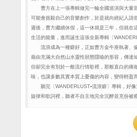
曹方在上一張專輯做完一輪全國巡演與大量宣
可能會扼殺自己的音樂創作，於是就向經紀人請
週後，曹方繼續休假，這一休就是三年，但就在
生活的能量，進而誕生這張全新專輯〔WANDERL
流浪成為一種癖好，正如曹方金牛座執著、偏
藉由充滿大自然山水靈性狀態隱喻的形容，傳達
但卻完全有別於一般流行情歌裡，那般直白的痛
味，也讓多數其實本質上憂傷的內容，變得輕盈
聽完〔WANDERLUST•流浪癖〕專輯，好
旋律和歌詞裡，聽者不自主地完全沉醉並充份被