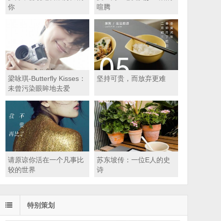
你
喧腾
梁咏琪-Butterfly Kisses：
坚持可贵，而放弃更难
未曾污染眼眸地去爱
请原谅你活在一个凡事比
苏东坡传：一位E人的史
较的世界
诗
特别策划