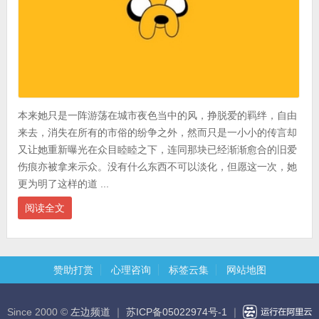
本来她只是一阵游荡在城市夜色当中的风，挣脱爱的羁绊，自由
来去，消失在所有的市俗的纷争之外，然而只是一小小的传言却
又让她重新曝光在众目睦睦之下，连同那块已经渐渐愈合的旧爱
伤痕亦被拿来示众。没有什么东西不可以淡化，但愿这一次，她
更为明了这样的道 ...
阅读全文
赞助打赏
心理咨询
标签云集
网站地图
Since 2000 ©
左边频道
｜
苏ICP备05022974号-1
｜