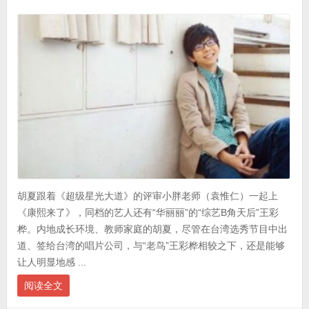
胡夏跟着《超级星光大道》的评审小胖老师（袁惟仁）一起上
《康熙来了》，同档的艺人还有“华丽丽”的“综艺B角天后”王彩
桦。内地成长环境、教师家庭的胡夏，尽管在台湾选秀节目中出
道、签给台湾的唱片公司，与“老鸟”王彩桦相较之下，还是能够
让人明显地感 ...
阅读全文