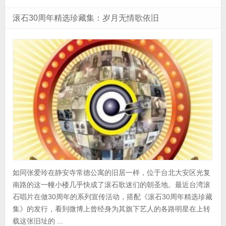
滚石30周年精选珍藏集：岁月无情歌依旧
如同张爱玲在静安寺常德公寓的旧居一样，位于台北大安区光复
南路的这一幢小楼几乎快成了滚石歌迷们的朝圣地。最近台湾滚
石唱片在做30周年的系列宣传活动，搭配《滚石30周年精选珍藏
集》的发行，看到微博上曾经身为其旗下艺人的各路明星在上转
载这张旧址的 ...